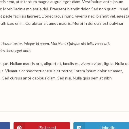
ttis sem, at interdum magna augue eget diam. Vestibulum ante ipsum
e; Morbi lacinia molestie dui. Praesent blandit dolor. Sed non quam. In vel
ede facilisis laoreet. Donec lacus nunc, viverra nec, blandit vel, egest
ultrices enim. Curabitur sit amet mauris. Morbi in dui quis est pulvinar
 risus a tortor. Integer id quam. Morbi mi. Quisque nisl felis, venenatis
ales libero eget ante.
ue. Nullam mauris orci, aliquet et, iaculis et, viverra vitae, ligula. Nulla ut
tus. Vivamus consectetuer risus et tortor. Lorem ipsum dolor sit amet,
. Sed cursus ante dapibus diam. Sed nisi. Nulla quis sem at nibh
Pinterest
LinkedIn