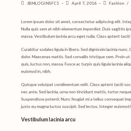
Post
Post
Post
JBMLOGINSFC1
April 7, 2016
Fashion
/
author:
published:
category:
Lorem ipsum dolor sit amet, consectetur adipiscing elit. Inte
Nulla quis sem at nibh elementum imperdiet. Duis sagittis i
massa. Vestibulum lacinia arcu eget nulla. Class aptent tacit
Curabitur sodales ligula in libero. Sed dignissim lacinia nun
dolor. Maecenas mattis. Sed convallis tristique sem. Proin ut li
quis, luctus non, massa. Fusce ac turpis quis ligula lacinia al
euismod in, nibh.
Quisque volutpat condimentum velit. Class aptent taciti soc
nec ante. Sed lacinia, urna non tincidunt mattis, tortor neque a
Suspendisse potenti. Nunc feugiat mi a tellus consequat imp
justo eu magna luctus suscipit. Sed lectus. Integer euismod 
Vestibulum lacinia arcu