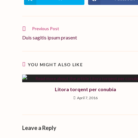
Opens
Opens
in
in
a
a
new
new
window
window
Read
Previous Post
more
Duis sagitis ipsum prasent
articles
YOU MIGHT ALSO LIKE
Litora torqent per conubia
April 7, 2016
Leave a Reply