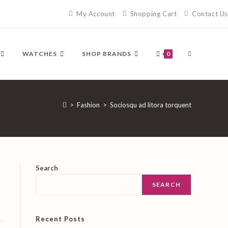
My Account
Shopping Cart
Contact Us
TOGGLE
WATCHES
SHOP BRANDS
0
WEBSITE
>
Fashion
>
Sociosqu ad litora torquent
SEARCH
Search
SEARCH
Recent Posts