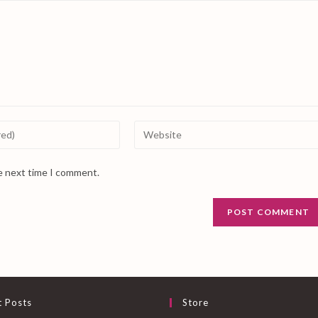
Enter
your
website
he next time I comment.
URL
(optional)
t Posts
Store