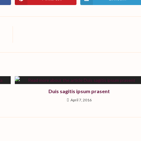
Opens
Opens
in
in
a
a
new
new
window
window
Duis sagitis ipsum prasent
April 7, 2016