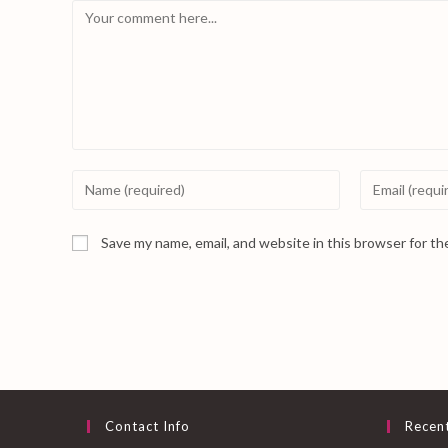
Comment
Enter
Enter
your
your
name
email
Save my name, email, and website in this browser for t
or
address
username
to
to
comment
comment
Contact Info
Recen