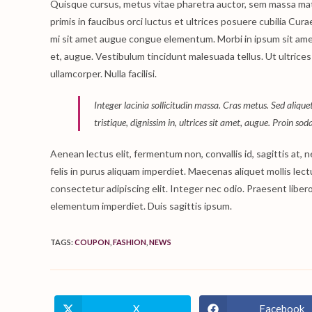
Quisque cursus, metus vitae pharetra auctor, sem massa ma
primis in faucibus orci luctus et ultrices posuere cubilia Cura
mi sit amet augue congue elementum. Morbi in ipsum sit amet p
et, augue. Vestibulum tincidunt malesuada tellus. Ut ultrices 
ullamcorper. Nulla facilisi.
Integer lacinia sollicitudin massa. Cras metus. Sed aliquet
tristique, dignissim in, ultrices sit amet, augue. Proin sod
Aenean lectus elit, fermentum non, convallis id, sagittis at, neq
felis in purus aliquam imperdiet. Maecenas aliquet mollis lec
consectetur adipiscing elit. Integer nec odio. Praesent libero
elementum imperdiet. Duis sagittis ipsum.
TAGS
:
COUPON
,
FASHION
,
NEWS
X
Facebook