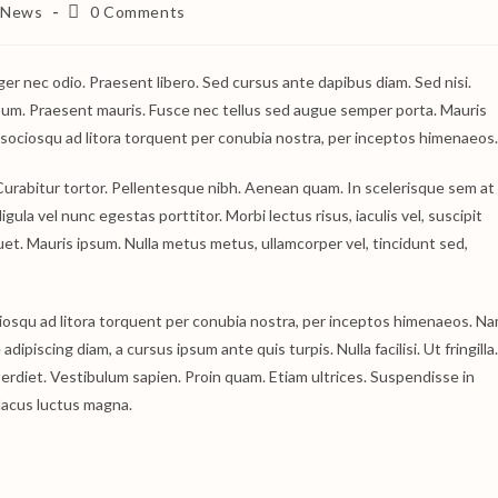
Post
News
0 Comments
comments:
ger nec odio. Praesent libero. Sed cursus ante dapibus diam. Sed nisi.
psum. Praesent mauris. Fusce nec tellus sed augue semper porta. Mauris
i sociosqu ad litora torquent per conubia nostra, per inceptos himenaeos.
c. Curabitur tortor. Pellentesque nibh. Aenean quam. In scelerisque sem at
gula vel nunc egestas porttitor. Morbi lectus risus, iaculis vel, suscipit
iquet. Mauris ipsum. Nulla metus metus, ullamcorper vel, tincidunt sed,
iosqu ad litora torquent per conubia nostra, per inceptos himenaeos. N
dipiscing diam, a cursus ipsum ante quis turpis. Nulla facilisi. Ut fringilla.
erdiet. Vestibulum sapien. Proin quam. Etiam ultrices. Suspendisse in
lacus luctus magna.